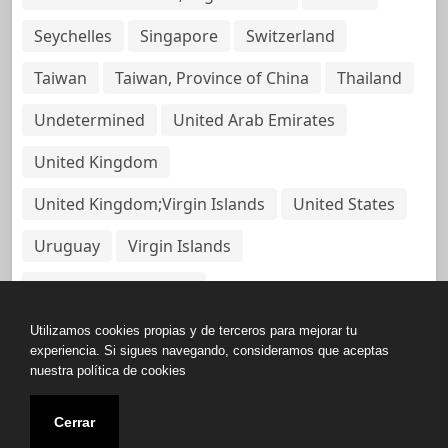
Seychelles
Singapore
Switzerland
Taiwan
Taiwan, Province of China
Thailand
Undetermined
United Arab Emirates
United Kingdom
United Kingdom;Virgin Islands
United States
Uruguay
Virgin Islands
Virgin Islands, British
Utilizamos cookies propias y de terceros para mejorar tu
experiencia. Si sigues navegando, consideramos que aceptas
nuestra política de cookies
Copyright © All rights reserved.
Cerrar