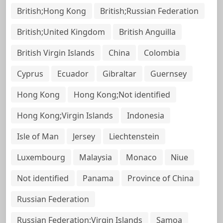
British;Hong Kong
British;Russian Federation
British;United Kingdom
British Anguilla
British Virgin Islands
China
Colombia
Cyprus
Ecuador
Gibraltar
Guernsey
Hong Kong
Hong Kong;Not identified
Hong Kong;Virgin Islands
Indonesia
Isle of Man
Jersey
Liechtenstein
Luxembourg
Malaysia
Monaco
Niue
Not identified
Panama
Province of China
Russian Federation
Russian Federation;Virgin Islands
Samoa