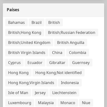
Países
Bahamas
Brazil
British
British;Hong Kong
British;Russian Federation
British;United Kingdom
British Anguilla
British Virgin Islands
China
Colombia
Cyprus
Ecuador
Gibraltar
Guernsey
Hong Kong
Hong Kong;Not identified
Hong Kong;Virgin Islands
Indonesia
Isle of Man
Jersey
Liechtenstein
Luxembourg
Malaysia
Monaco
Niue