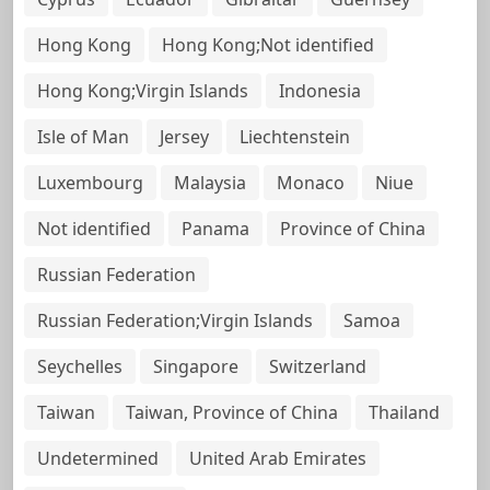
Hong Kong
Hong Kong;Not identified
Hong Kong;Virgin Islands
Indonesia
Isle of Man
Jersey
Liechtenstein
Luxembourg
Malaysia
Monaco
Niue
Not identified
Panama
Province of China
Russian Federation
Russian Federation;Virgin Islands
Samoa
Seychelles
Singapore
Switzerland
Taiwan
Taiwan, Province of China
Thailand
Undetermined
United Arab Emirates