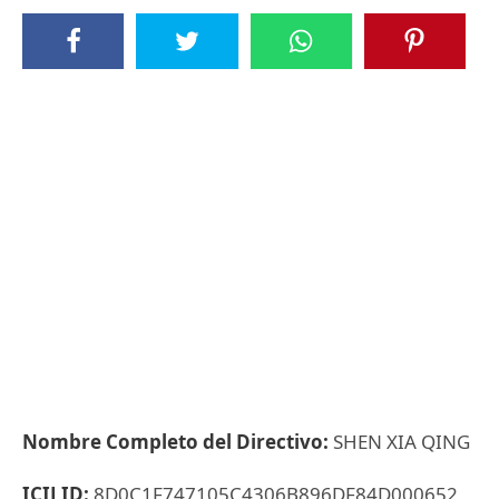
Nombre Completo del Directivo:
SHEN XIA QING
ICIJ ID:
8D0C1F747105C4306B896DF84D000652