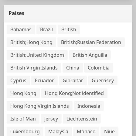
Países
Bahamas
Brazil
British
British;Hong Kong
British;Russian Federation
British;United Kingdom
British Anguilla
British Virgin Islands
China
Colombia
Cyprus
Ecuador
Gibraltar
Guernsey
Hong Kong
Hong Kong;Not identified
Hong Kong;Virgin Islands
Indonesia
Isle of Man
Jersey
Liechtenstein
Luxembourg
Malaysia
Monaco
Niue