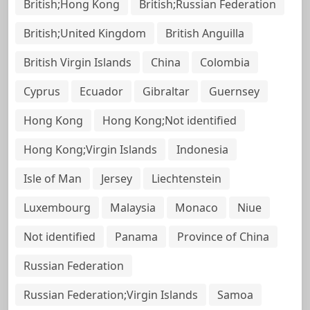
British;Hong Kong
British;Russian Federation
British;United Kingdom
British Anguilla
British Virgin Islands
China
Colombia
Cyprus
Ecuador
Gibraltar
Guernsey
Hong Kong
Hong Kong;Not identified
Hong Kong;Virgin Islands
Indonesia
Isle of Man
Jersey
Liechtenstein
Luxembourg
Malaysia
Monaco
Niue
Not identified
Panama
Province of China
Russian Federation
Russian Federation;Virgin Islands
Samoa