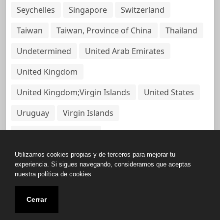
Seychelles
Singapore
Switzerland
Taiwan
Taiwan, Province of China
Thailand
Undetermined
United Arab Emirates
United Kingdom
United Kingdom;Virgin Islands
United States
Uruguay
Virgin Islands
Virgin Islands, British
Utilizamos cookies propias y de terceros para mejorar tu
experiencia. Si sigues navegando, consideramos que aceptas
nuestra política de cookies
Copyright © All rights reserved.
Cerrar
Base de Datos de Papeles Del Panamá