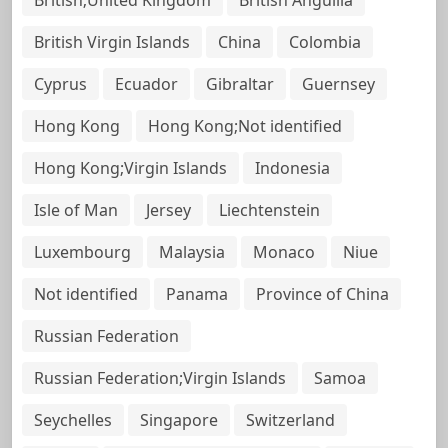
British Virgin Islands
China
Colombia
Cyprus
Ecuador
Gibraltar
Guernsey
Hong Kong
Hong Kong;Not identified
Hong Kong;Virgin Islands
Indonesia
Isle of Man
Jersey
Liechtenstein
Luxembourg
Malaysia
Monaco
Niue
Not identified
Panama
Province of China
Russian Federation
Russian Federation;Virgin Islands
Samoa
Seychelles
Singapore
Switzerland