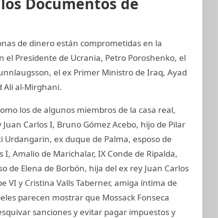
e los Documentos de
sonas de dinero están comprometidas en la
an el Presidente de Ucrania, Petro Poroshenko, el
unnlaugsson, el ex Primer Ministro de Iraq, Ayad
 Ali al-Mirghani.
mo los de algunos miembros de la casa real,
 Juan Carlos I, Bruno Gómez Acebo, hijo de Pilar
aki Urdangarin, ex duque de Palma, esposo de
os I, Amalio de Marichalar, IX Conde de Ripalda,
 de Elena de Borbón, hija del ex rey Juan Carlos
e VI y Cristina Valls Taberner, amiga íntima de
papeles parecen mostrar que Mossack Fonseca
esquivar sanciones y evitar pagar impuestos y