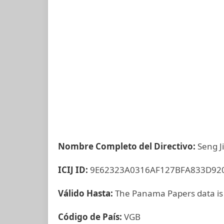
Nombre Completo del Directivo:
Seng J
ICIJ ID:
9E62323A0316AF127BFA833D92
Válido Hasta:
The Panama Papers data is
Código de País:
VGB