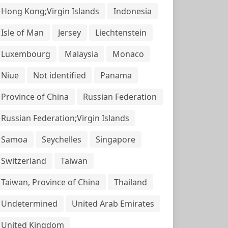
Hong Kong;Virgin Islands
Indonesia
Isle of Man
Jersey
Liechtenstein
Luxembourg
Malaysia
Monaco
Niue
Not identified
Panama
Province of China
Russian Federation
Russian Federation;Virgin Islands
Samoa
Seychelles
Singapore
Switzerland
Taiwan
Taiwan, Province of China
Thailand
Undetermined
United Arab Emirates
United Kingdom