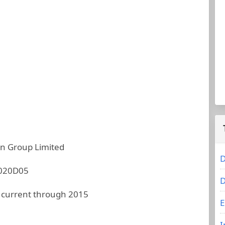
in Group Limited
D
020D05
D
 current through 2015
E
I