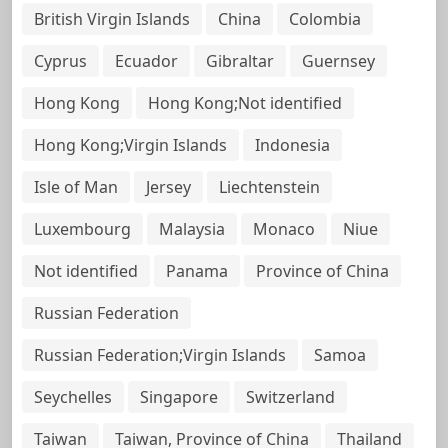
British Virgin Islands
China
Colombia
Cyprus
Ecuador
Gibraltar
Guernsey
Hong Kong
Hong Kong;Not identified
Hong Kong;Virgin Islands
Indonesia
Isle of Man
Jersey
Liechtenstein
Luxembourg
Malaysia
Monaco
Niue
Not identified
Panama
Province of China
Russian Federation
Russian Federation;Virgin Islands
Samoa
Seychelles
Singapore
Switzerland
Taiwan
Taiwan, Province of China
Thailand