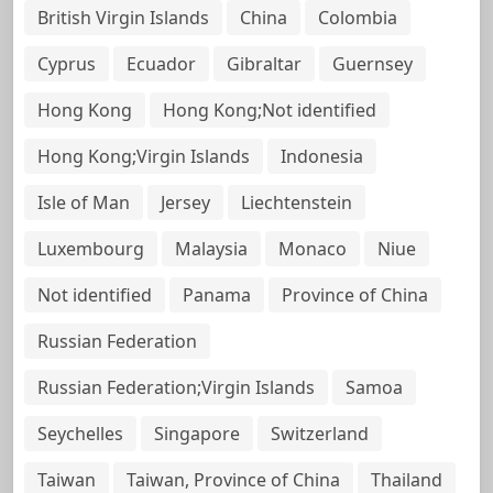
British Virgin Islands
China
Colombia
Cyprus
Ecuador
Gibraltar
Guernsey
Hong Kong
Hong Kong;Not identified
Hong Kong;Virgin Islands
Indonesia
Isle of Man
Jersey
Liechtenstein
Luxembourg
Malaysia
Monaco
Niue
Not identified
Panama
Province of China
Russian Federation
Russian Federation;Virgin Islands
Samoa
Seychelles
Singapore
Switzerland
Taiwan
Taiwan, Province of China
Thailand