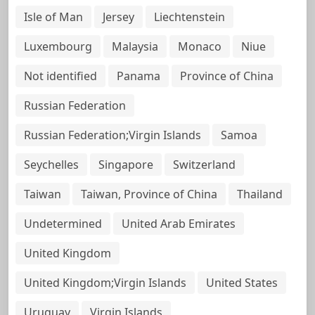
Isle of Man
Jersey
Liechtenstein
Luxembourg
Malaysia
Monaco
Niue
Not identified
Panama
Province of China
Russian Federation
Russian Federation;Virgin Islands
Samoa
Seychelles
Singapore
Switzerland
Taiwan
Taiwan, Province of China
Thailand
Undetermined
United Arab Emirates
United Kingdom
United Kingdom;Virgin Islands
United States
Uruguay
Virgin Islands