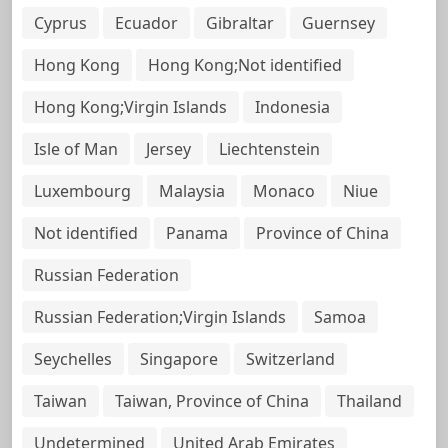
Cyprus
Ecuador
Gibraltar
Guernsey
Hong Kong
Hong Kong;Not identified
Hong Kong;Virgin Islands
Indonesia
Isle of Man
Jersey
Liechtenstein
Luxembourg
Malaysia
Monaco
Niue
Not identified
Panama
Province of China
Russian Federation
Russian Federation;Virgin Islands
Samoa
Seychelles
Singapore
Switzerland
Taiwan
Taiwan, Province of China
Thailand
Undetermined
United Arab Emirates