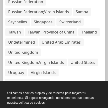
Russian Federation
Russian Federation;Virgin Islands
Samoa
Seychelles
Singapore
Switzerland
Taiwan
Taiwan, Province of China
Thailand
Undetermined
United Arab Emirates
United Kingdom
United Kingdom;Virgin Islands
United States
Uruguay
Virgin Islands
Virgin Islands, British
Utilizamos cookies propias y de terceros para mejorar tu
experiencia. Si sigues navegando, consideramos que aceptas
nuestra política de cookies