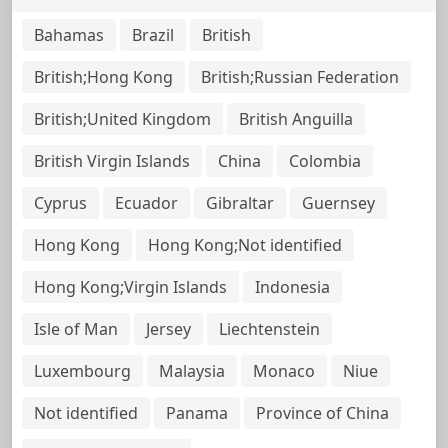
Bahamas
Brazil
British
British;Hong Kong
British;Russian Federation
British;United Kingdom
British Anguilla
British Virgin Islands
China
Colombia
Cyprus
Ecuador
Gibraltar
Guernsey
Hong Kong
Hong Kong;Not identified
Hong Kong;Virgin Islands
Indonesia
Isle of Man
Jersey
Liechtenstein
Luxembourg
Malaysia
Monaco
Niue
Not identified
Panama
Province of China