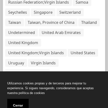
Russian Federation;Virgin Islands
Samoa
Seychelles
Singapore
Switzerland
Taiwan
Taiwan, Province of China
Thailand
Undetermined
United Arab Emirates
United Kingdom
United Kingdom;Virgin Islands
United States
Uruguay
Virgin Islands
Virgin Islands, British
Utilizamos cookies propias y de terceros para mejorar tu
experiencia. Si sigues navegando, consideramos que aceptas
nuestra política de cookies
Copyright © All rights reserved.
Cerrar