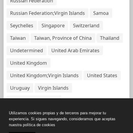
Russian Federation
Russian Federation;Virgin Islands
Samoa
Seychelles
Singapore
Switzerland
Taiwan
Taiwan, Province of China
Thailand
Undetermined
United Arab Emirates
United Kingdom
United Kingdom;Virgin Islands
United States
Uruguay
Virgin Islands
Virgin Islands, British
Utilizamos cookies propias y de terceros para mejorar tu
experiencia. Si sigues navegando, consideramos que aceptas
nuestra política de cookies