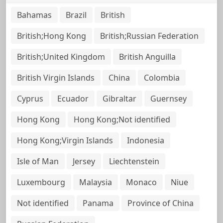
Bahamas
Brazil
British
British;Hong Kong
British;Russian Federation
British;United Kingdom
British Anguilla
British Virgin Islands
China
Colombia
Cyprus
Ecuador
Gibraltar
Guernsey
Hong Kong
Hong Kong;Not identified
Hong Kong;Virgin Islands
Indonesia
Isle of Man
Jersey
Liechtenstein
Luxembourg
Malaysia
Monaco
Niue
Not identified
Panama
Province of China