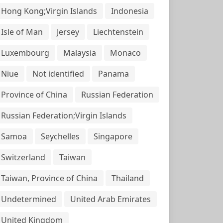
Hong Kong;Virgin Islands
Indonesia
Isle of Man
Jersey
Liechtenstein
Luxembourg
Malaysia
Monaco
Niue
Not identified
Panama
Province of China
Russian Federation
Russian Federation;Virgin Islands
Samoa
Seychelles
Singapore
Switzerland
Taiwan
Taiwan, Province of China
Thailand
Undetermined
United Arab Emirates
United Kingdom