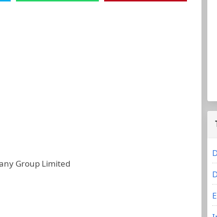
D
ny Group Limited
D
E
I