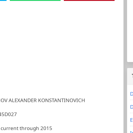
D
OV ALEXANDER KONSTANTINOVICH
D
45D027
E
 current through 2015
I