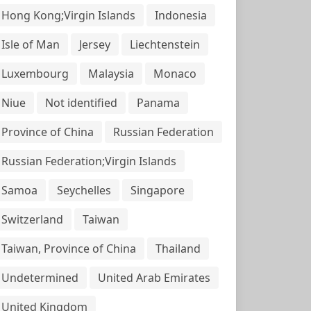
Hong Kong;Virgin Islands
Indonesia
Isle of Man
Jersey
Liechtenstein
Luxembourg
Malaysia
Monaco
Niue
Not identified
Panama
Province of China
Russian Federation
Russian Federation;Virgin Islands
Samoa
Seychelles
Singapore
Switzerland
Taiwan
Taiwan, Province of China
Thailand
Undetermined
United Arab Emirates
United Kingdom