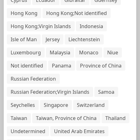
Hong Kong
Hong Kong;Not identified
Hong Kong;Virgin Islands
Indonesia
Isle of Man
Jersey
Liechtenstein
Luxembourg
Malaysia
Monaco
Niue
Not identified
Panama
Province of China
Russian Federation
Russian Federation;Virgin Islands
Samoa
Seychelles
Singapore
Switzerland
Taiwan
Taiwan, Province of China
Thailand
Undetermined
United Arab Emirates