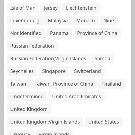
Isle of Man
Jersey
Liechtenstein
Luxembourg
Malaysia
Monaco
Niue
Not identified
Panama
Province of China
Russian Federation
Russian Federation;Virgin Islands
Samoa
Seychelles
Singapore
Switzerland
Taiwan
Taiwan, Province of China
Thailand
Undetermined
United Arab Emirates
United Kingdom
United Kingdom;Virgin Islands
United States
Uruguay
Virgin Islands