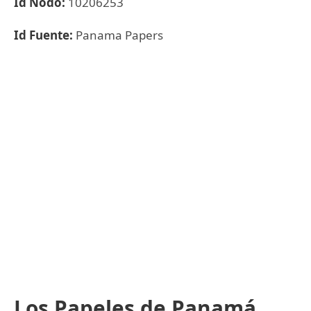
Id Nodo:
10206253
Id Fuente:
Panama Papers
Los Papeles de Panamá,