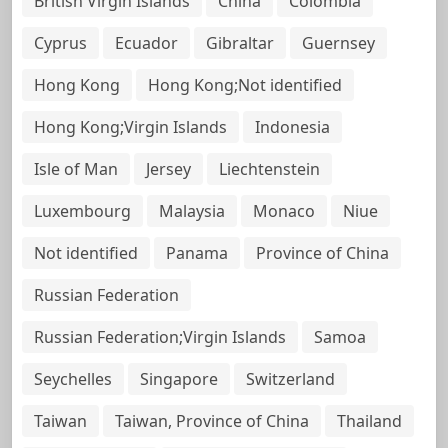
British Virgin Islands
China
Colombia
Cyprus
Ecuador
Gibraltar
Guernsey
Hong Kong
Hong Kong;Not identified
Hong Kong;Virgin Islands
Indonesia
Isle of Man
Jersey
Liechtenstein
Luxembourg
Malaysia
Monaco
Niue
Not identified
Panama
Province of China
Russian Federation
Russian Federation;Virgin Islands
Samoa
Seychelles
Singapore
Switzerland
Taiwan
Taiwan, Province of China
Thailand