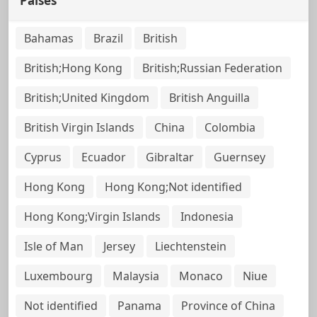
Países
Bahamas
Brazil
British
British;Hong Kong
British;Russian Federation
British;United Kingdom
British Anguilla
British Virgin Islands
China
Colombia
Cyprus
Ecuador
Gibraltar
Guernsey
Hong Kong
Hong Kong;Not identified
Hong Kong;Virgin Islands
Indonesia
Isle of Man
Jersey
Liechtenstein
Luxembourg
Malaysia
Monaco
Niue
Not identified
Panama
Province of China