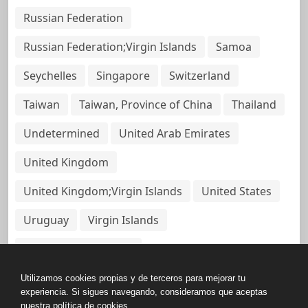
Russian Federation
Russian Federation;Virgin Islands
Samoa
Seychelles
Singapore
Switzerland
Taiwan
Taiwan, Province of China
Thailand
Undetermined
United Arab Emirates
United Kingdom
United Kingdom;Virgin Islands
United States
Uruguay
Virgin Islands
Virgin Islands, British
Utilizamos cookies propias y de terceros para mejorar tu
experiencia. Si sigues navegando, consideramos que aceptas
nuestra política de cookies