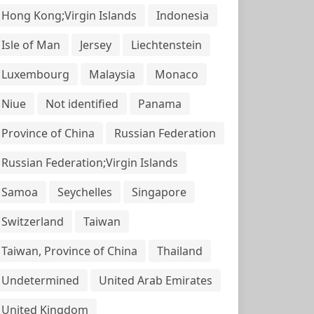
Hong Kong;Virgin Islands
Indonesia
Isle of Man
Jersey
Liechtenstein
Luxembourg
Malaysia
Monaco
Niue
Not identified
Panama
Province of China
Russian Federation
Russian Federation;Virgin Islands
Samoa
Seychelles
Singapore
Switzerland
Taiwan
Taiwan, Province of China
Thailand
Undetermined
United Arab Emirates
United Kingdom