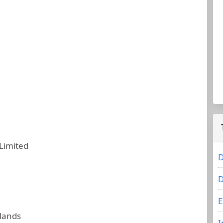
Limited
D
D
E
slands
I