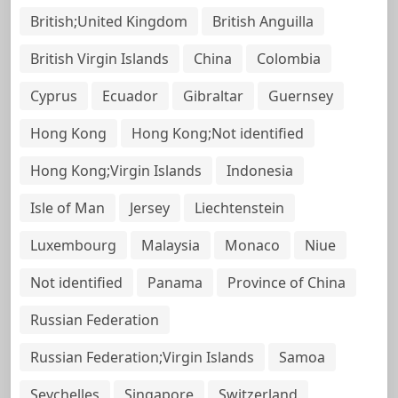
British;United Kingdom
British Anguilla
British Virgin Islands
China
Colombia
Cyprus
Ecuador
Gibraltar
Guernsey
Hong Kong
Hong Kong;Not identified
Hong Kong;Virgin Islands
Indonesia
Isle of Man
Jersey
Liechtenstein
Luxembourg
Malaysia
Monaco
Niue
Not identified
Panama
Province of China
Russian Federation
Russian Federation;Virgin Islands
Samoa
Seychelles
Singapore
Switzerland