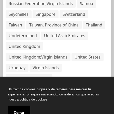
Russian Federation;Virgin Islands
Samoa
Seychelles
Singapore
Switzerland
Taiwan
Taiwan, Province of China
Thailand
Undetermined
United Arab Emirates
United Kingdom
United Kingdom;Virgin Islands
United States
Uruguay
Virgin Islands
Virgin Islands, British
Utilizamos cookies propias y de terceros para mejorar tu
experiencia. Si sigues navegando, consideramos que aceptas
nuestra política de cookies
Copyright © All rights reserved.
Cerrar