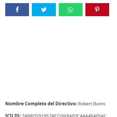
Nombre Completo del Directivo:
Robert Bums
ICIJ ID:
24B8D5919574E226F8AF0C44A46405AC