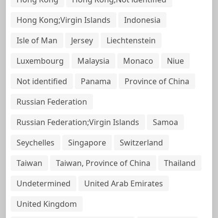
Hong Kong;Virgin Islands
Indonesia
Isle of Man
Jersey
Liechtenstein
Luxembourg
Malaysia
Monaco
Niue
Not identified
Panama
Province of China
Russian Federation
Russian Federation;Virgin Islands
Samoa
Seychelles
Singapore
Switzerland
Taiwan
Taiwan, Province of China
Thailand
Undetermined
United Arab Emirates
United Kingdom