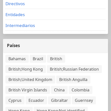
Directivos
Entidades
Intermediarios
Países
Bahamas
Brazil
British
British;Hong Kong
British;Russian Federation
British;United Kingdom
British Anguilla
British Virgin Islands
China
Colombia
Cyprus
Ecuador
Gibraltar
Guernsey
Hong Kong
Hong Kong;Not identified