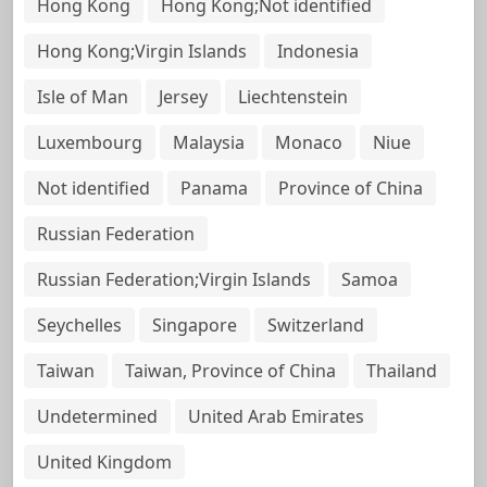
Hong Kong
Hong Kong;Not identified
Hong Kong;Virgin Islands
Indonesia
Isle of Man
Jersey
Liechtenstein
Luxembourg
Malaysia
Monaco
Niue
Not identified
Panama
Province of China
Russian Federation
Russian Federation;Virgin Islands
Samoa
Seychelles
Singapore
Switzerland
Taiwan
Taiwan, Province of China
Thailand
Undetermined
United Arab Emirates
United Kingdom