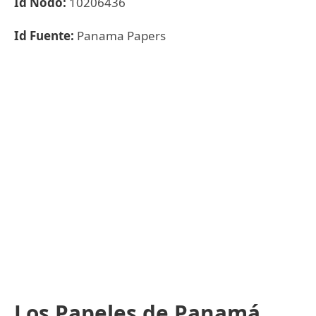
Id Nodo:
10206436
Id Fuente:
Panama Papers
Los Papeles de Panamá,