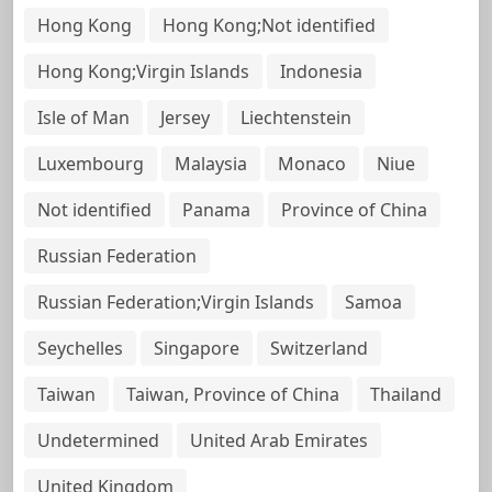
Hong Kong
Hong Kong;Not identified
Hong Kong;Virgin Islands
Indonesia
Isle of Man
Jersey
Liechtenstein
Luxembourg
Malaysia
Monaco
Niue
Not identified
Panama
Province of China
Russian Federation
Russian Federation;Virgin Islands
Samoa
Seychelles
Singapore
Switzerland
Taiwan
Taiwan, Province of China
Thailand
Undetermined
United Arab Emirates
United Kingdom