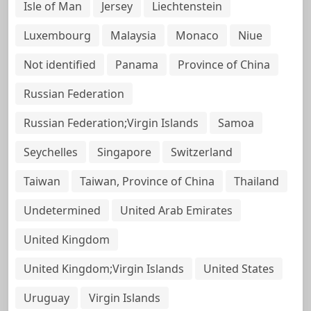
Isle of Man
Jersey
Liechtenstein
Luxembourg
Malaysia
Monaco
Niue
Not identified
Panama
Province of China
Russian Federation
Russian Federation;Virgin Islands
Samoa
Seychelles
Singapore
Switzerland
Taiwan
Taiwan, Province of China
Thailand
Undetermined
United Arab Emirates
United Kingdom
United Kingdom;Virgin Islands
United States
Uruguay
Virgin Islands