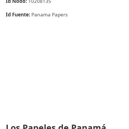
Id Nodo:
10208135
Id Fuente:
Panama Papers
Los Papeles de Panamá,