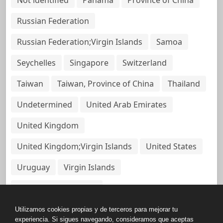
Russian Federation
Russian Federation;Virgin Islands
Samoa
Seychelles
Singapore
Switzerland
Taiwan
Taiwan, Province of China
Thailand
Undetermined
United Arab Emirates
United Kingdom
United Kingdom;Virgin Islands
United States
Uruguay
Virgin Islands
Virgin Islands, British
Utilizamos cookies propias y de terceros para mejorar tu
experiencia. Si sigues navegando, consideramos que aceptas