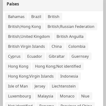
Países
Bahamas
Brazil
British
British;Hong Kong
British;Russian Federation
British;United Kingdom
British Anguilla
British Virgin Islands
China
Colombia
Cyprus
Ecuador
Gibraltar
Guernsey
Hong Kong
Hong Kong;Not identified
Hong Kong;Virgin Islands
Indonesia
Isle of Man
Jersey
Liechtenstein
Luxembourg
Malaysia
Monaco
Niue
Not identified
Panama
Province of China