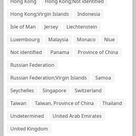
Hong Kong
Hong Kong;Not identified
Hong Kong;Virgin Islands
Indonesia
Isle of Man
Jersey
Liechtenstein
Luxembourg
Malaysia
Monaco
Niue
Not identified
Panama
Province of China
Russian Federation
Russian Federation;Virgin Islands
Samoa
Seychelles
Singapore
Switzerland
Taiwan
Taiwan, Province of China
Thailand
Undetermined
United Arab Emirates
United Kingdom