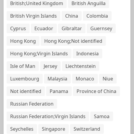
British;United Kingdom
British Anguilla
British Virgin Islands
China
Colombia
Cyprus
Ecuador
Gibraltar
Guernsey
Hong Kong
Hong Kong;Not identified
Hong Kong;Virgin Islands
Indonesia
Isle of Man
Jersey
Liechtenstein
Luxembourg
Malaysia
Monaco
Niue
Not identified
Panama
Province of China
Russian Federation
Russian Federation;Virgin Islands
Samoa
Seychelles
Singapore
Switzerland