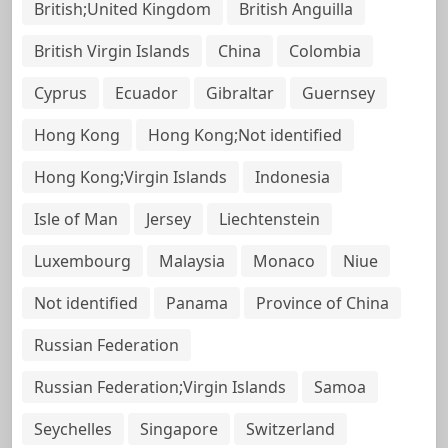
British;United Kingdom
British Anguilla
British Virgin Islands
China
Colombia
Cyprus
Ecuador
Gibraltar
Guernsey
Hong Kong
Hong Kong;Not identified
Hong Kong;Virgin Islands
Indonesia
Isle of Man
Jersey
Liechtenstein
Luxembourg
Malaysia
Monaco
Niue
Not identified
Panama
Province of China
Russian Federation
Russian Federation;Virgin Islands
Samoa
Seychelles
Singapore
Switzerland