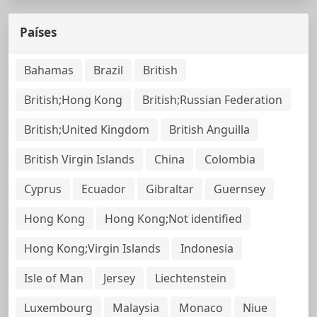
Países
Bahamas
Brazil
British
British;Hong Kong
British;Russian Federation
British;United Kingdom
British Anguilla
British Virgin Islands
China
Colombia
Cyprus
Ecuador
Gibraltar
Guernsey
Hong Kong
Hong Kong;Not identified
Hong Kong;Virgin Islands
Indonesia
Isle of Man
Jersey
Liechtenstein
Luxembourg
Malaysia
Monaco
Niue