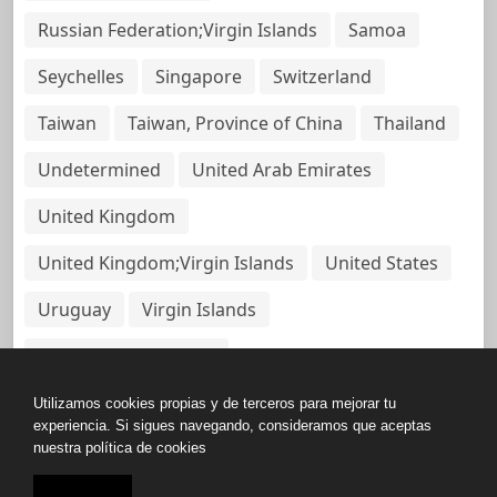
Russian Federation;Virgin Islands
Samoa
Seychelles
Singapore
Switzerland
Taiwan
Taiwan, Province of China
Thailand
Undetermined
United Arab Emirates
United Kingdom
United Kingdom;Virgin Islands
United States
Uruguay
Virgin Islands
Virgin Islands, British
Utilizamos cookies propias y de terceros para mejorar tu
experiencia. Si sigues navegando, consideramos que aceptas
nuestra política de cookies
Copyright © All rights reserved.