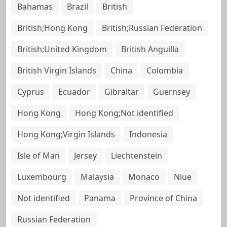
Bahamas
Brazil
British
British;Hong Kong
British;Russian Federation
British;United Kingdom
British Anguilla
British Virgin Islands
China
Colombia
Cyprus
Ecuador
Gibraltar
Guernsey
Hong Kong
Hong Kong;Not identified
Hong Kong;Virgin Islands
Indonesia
Isle of Man
Jersey
Liechtenstein
Luxembourg
Malaysia
Monaco
Niue
Not identified
Panama
Province of China
Russian Federation