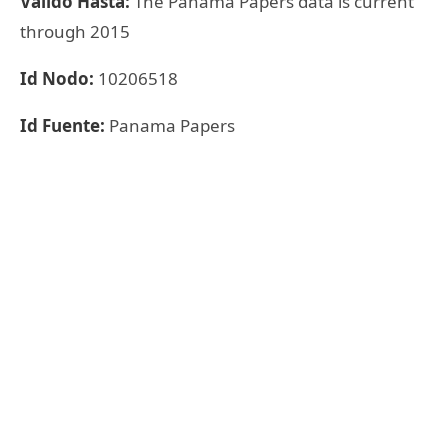
Válido Hasta:
The Panama Papers data is current
through 2015
Id Nodo:
10206518
Id Fuente:
Panama Papers