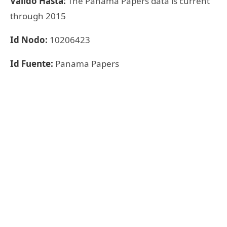
Válido Hasta:
The Panama Papers data is current
through 2015
Id Nodo:
10206423
Id Fuente:
Panama Papers