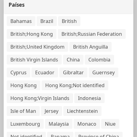
Países
Bahamas
Brazil
British
British;Hong Kong
British;Russian Federation
British;United Kingdom
British Anguilla
British Virgin Islands
China
Colombia
Cyprus
Ecuador
Gibraltar
Guernsey
Hong Kong
Hong Kong;Not identified
Hong Kong;Virgin Islands
Indonesia
Isle of Man
Jersey
Liechtenstein
Luxembourg
Malaysia
Monaco
Niue
Not identified
Panama
Province of China