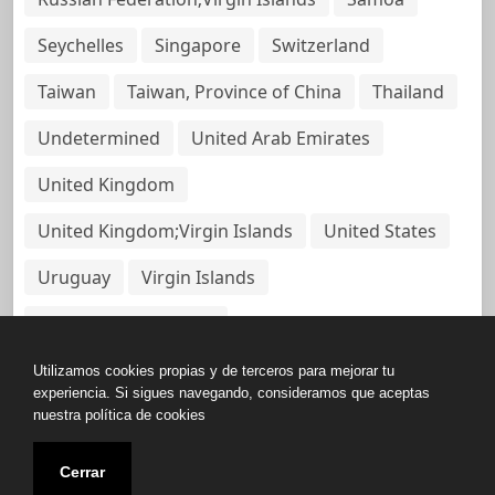
Seychelles
Singapore
Switzerland
Taiwan
Taiwan, Province of China
Thailand
Undetermined
United Arab Emirates
United Kingdom
United Kingdom;Virgin Islands
United States
Uruguay
Virgin Islands
Virgin Islands, British
Utilizamos cookies propias y de terceros para mejorar tu
experiencia. Si sigues navegando, consideramos que aceptas
nuestra política de cookies
Copyright © All rights reserved.
Cerrar