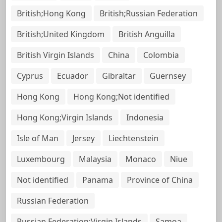
British;Hong Kong
British;Russian Federation
British;United Kingdom
British Anguilla
British Virgin Islands
China
Colombia
Cyprus
Ecuador
Gibraltar
Guernsey
Hong Kong
Hong Kong;Not identified
Hong Kong;Virgin Islands
Indonesia
Isle of Man
Jersey
Liechtenstein
Luxembourg
Malaysia
Monaco
Niue
Not identified
Panama
Province of China
Russian Federation
Russian Federation;Virgin Islands
Samoa