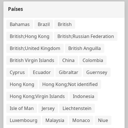
Países
Bahamas
Brazil
British
British;Hong Kong
British;Russian Federation
British;United Kingdom
British Anguilla
British Virgin Islands
China
Colombia
Cyprus
Ecuador
Gibraltar
Guernsey
Hong Kong
Hong Kong;Not identified
Hong Kong;Virgin Islands
Indonesia
Isle of Man
Jersey
Liechtenstein
Luxembourg
Malaysia
Monaco
Niue