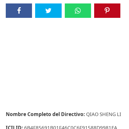
Nombre Completo del Directivo:
QIAO SHENG LI
ICIJ ID:
6B4F85691B01F46C0C6F91588D9981EA