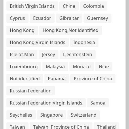
British Virgin Islands
China
Colombia
Cyprus
Ecuador
Gibraltar
Guernsey
Hong Kong
Hong Kong;Not identified
Hong Kong;Virgin Islands
Indonesia
Isle of Man
Jersey
Liechtenstein
Luxembourg
Malaysia
Monaco
Niue
Not identified
Panama
Province of China
Russian Federation
Russian Federation;Virgin Islands
Samoa
Seychelles
Singapore
Switzerland
Taiwan
Taiwan, Province of China
Thailand