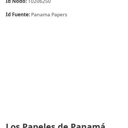
Id Nodo:
10206250
Id Fuente:
Panama Papers
Los Papeles de Panamá,