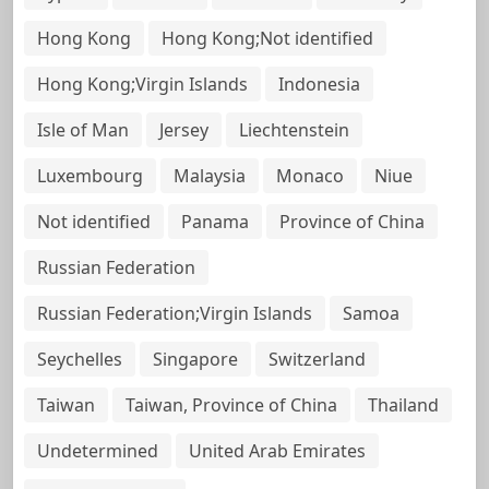
Hong Kong
Hong Kong;Not identified
Hong Kong;Virgin Islands
Indonesia
Isle of Man
Jersey
Liechtenstein
Luxembourg
Malaysia
Monaco
Niue
Not identified
Panama
Province of China
Russian Federation
Russian Federation;Virgin Islands
Samoa
Seychelles
Singapore
Switzerland
Taiwan
Taiwan, Province of China
Thailand
Undetermined
United Arab Emirates