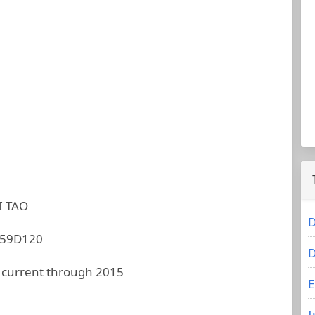
I TAO
D
59D120
D
 current through 2015
E
I