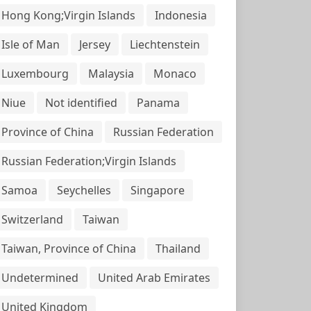
Hong Kong;Virgin Islands
Indonesia
Isle of Man
Jersey
Liechtenstein
Luxembourg
Malaysia
Monaco
Niue
Not identified
Panama
Province of China
Russian Federation
Russian Federation;Virgin Islands
Samoa
Seychelles
Singapore
Switzerland
Taiwan
Taiwan, Province of China
Thailand
Undetermined
United Arab Emirates
United Kingdom