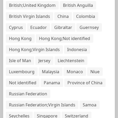
British;United Kingdom
British Anguilla
British Virgin Islands
China
Colombia
Cyprus
Ecuador
Gibraltar
Guernsey
Hong Kong
Hong Kong;Not identified
Hong Kong;Virgin Islands
Indonesia
Isle of Man
Jersey
Liechtenstein
Luxembourg
Malaysia
Monaco
Niue
Not identified
Panama
Province of China
Russian Federation
Russian Federation;Virgin Islands
Samoa
Seychelles
Singapore
Switzerland