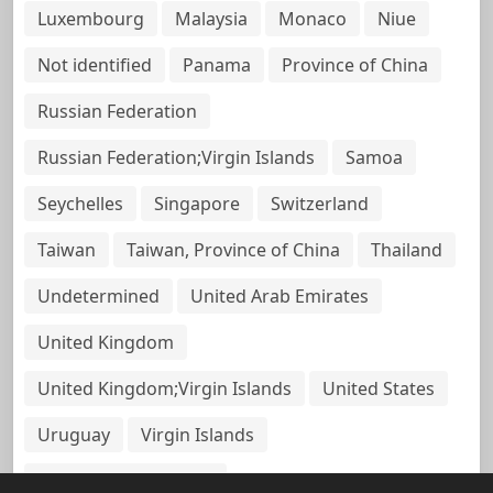
Luxembourg
Malaysia
Monaco
Niue
Not identified
Panama
Province of China
Russian Federation
Russian Federation;Virgin Islands
Samoa
Seychelles
Singapore
Switzerland
Taiwan
Taiwan, Province of China
Thailand
Undetermined
United Arab Emirates
United Kingdom
United Kingdom;Virgin Islands
United States
Uruguay
Virgin Islands
Virgin Islands, British