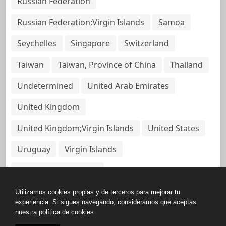
Russian Federation
Russian Federation;Virgin Islands
Samoa
Seychelles
Singapore
Switzerland
Taiwan
Taiwan, Province of China
Thailand
Undetermined
United Arab Emirates
United Kingdom
United Kingdom;Virgin Islands
United States
Uruguay
Virgin Islands
Virgin Islands, British
Utilizamos cookies propias y de terceros para mejorar tu
experiencia. Si sigues navegando, consideramos que aceptas
nuestra política de cookies