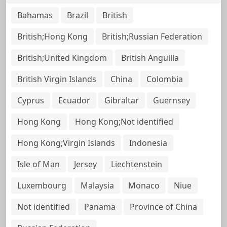
Bahamas
Brazil
British
British;Hong Kong
British;Russian Federation
British;United Kingdom
British Anguilla
British Virgin Islands
China
Colombia
Cyprus
Ecuador
Gibraltar
Guernsey
Hong Kong
Hong Kong;Not identified
Hong Kong;Virgin Islands
Indonesia
Isle of Man
Jersey
Liechtenstein
Luxembourg
Malaysia
Monaco
Niue
Not identified
Panama
Province of China