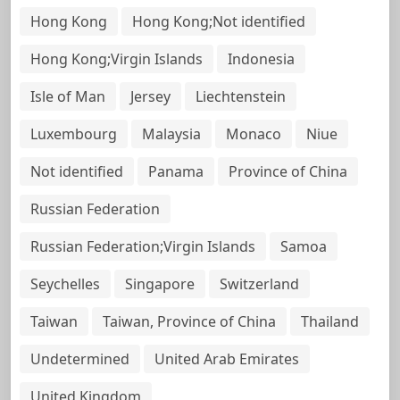
Hong Kong
Hong Kong;Not identified
Hong Kong;Virgin Islands
Indonesia
Isle of Man
Jersey
Liechtenstein
Luxembourg
Malaysia
Monaco
Niue
Not identified
Panama
Province of China
Russian Federation
Russian Federation;Virgin Islands
Samoa
Seychelles
Singapore
Switzerland
Taiwan
Taiwan, Province of China
Thailand
Undetermined
United Arab Emirates
United Kingdom