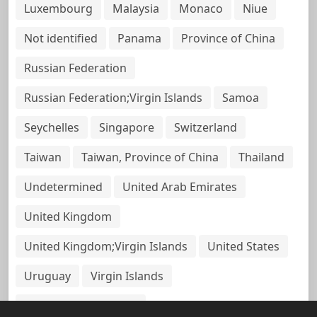
Luxembourg
Malaysia
Monaco
Niue
Not identified
Panama
Province of China
Russian Federation
Russian Federation;Virgin Islands
Samoa
Seychelles
Singapore
Switzerland
Taiwan
Taiwan, Province of China
Thailand
Undetermined
United Arab Emirates
United Kingdom
United Kingdom;Virgin Islands
United States
Uruguay
Virgin Islands
Virgin Islands, British