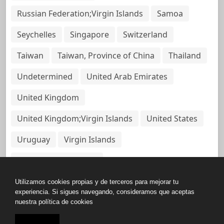
Russian Federation;Virgin Islands
Samoa
Seychelles
Singapore
Switzerland
Taiwan
Taiwan, Province of China
Thailand
Undetermined
United Arab Emirates
United Kingdom
United Kingdom;Virgin Islands
United States
Uruguay
Virgin Islands
Virgin Islands, British
Utilizamos cookies propias y de terceros para mejorar tu
experiencia. Si sigues navegando, consideramos que aceptas
nuestra política de cookies
Copyright © All rights reserved.