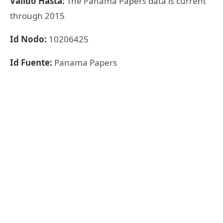
Válido Hasta:
The Panama Papers data is current
through 2015
Id Nodo:
10206425
Id Fuente:
Panama Papers