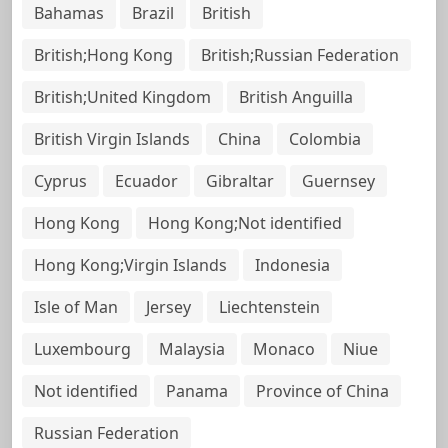
Bahamas
Brazil
British
British;Hong Kong
British;Russian Federation
British;United Kingdom
British Anguilla
British Virgin Islands
China
Colombia
Cyprus
Ecuador
Gibraltar
Guernsey
Hong Kong
Hong Kong;Not identified
Hong Kong;Virgin Islands
Indonesia
Isle of Man
Jersey
Liechtenstein
Luxembourg
Malaysia
Monaco
Niue
Not identified
Panama
Province of China
Russian Federation