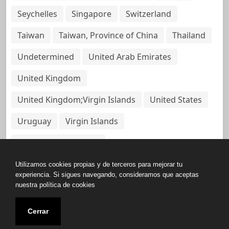
Seychelles
Singapore
Switzerland
Taiwan
Taiwan, Province of China
Thailand
Undetermined
United Arab Emirates
United Kingdom
United Kingdom;Virgin Islands
United States
Uruguay
Virgin Islands
Virgin Islands, British
Utilizamos cookies propias y de terceros para mejorar tu
experiencia. Si sigues navegando, consideramos que aceptas
nuestra política de cookies
Copyright © All rights reserved.
Cerrar
Base de Datos de Papeles Del Panamá