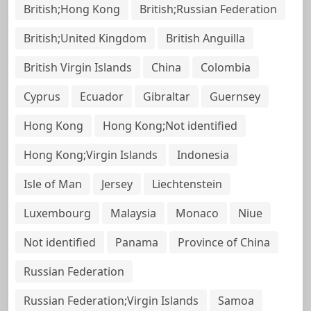
British;Hong Kong
British;Russian Federation
British;United Kingdom
British Anguilla
British Virgin Islands
China
Colombia
Cyprus
Ecuador
Gibraltar
Guernsey
Hong Kong
Hong Kong;Not identified
Hong Kong;Virgin Islands
Indonesia
Isle of Man
Jersey
Liechtenstein
Luxembourg
Malaysia
Monaco
Niue
Not identified
Panama
Province of China
Russian Federation
Russian Federation;Virgin Islands
Samoa