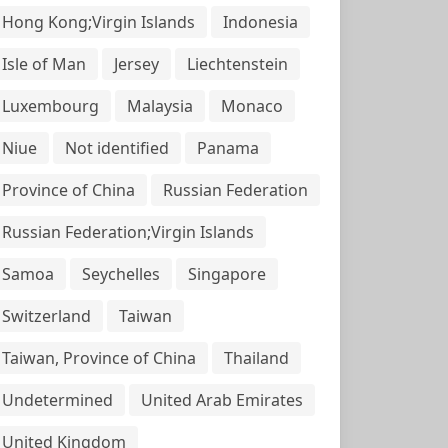
Hong Kong;Virgin Islands
Indonesia
Isle of Man
Jersey
Liechtenstein
Luxembourg
Malaysia
Monaco
Niue
Not identified
Panama
Province of China
Russian Federation
Russian Federation;Virgin Islands
Samoa
Seychelles
Singapore
Switzerland
Taiwan
Taiwan, Province of China
Thailand
Undetermined
United Arab Emirates
United Kingdom