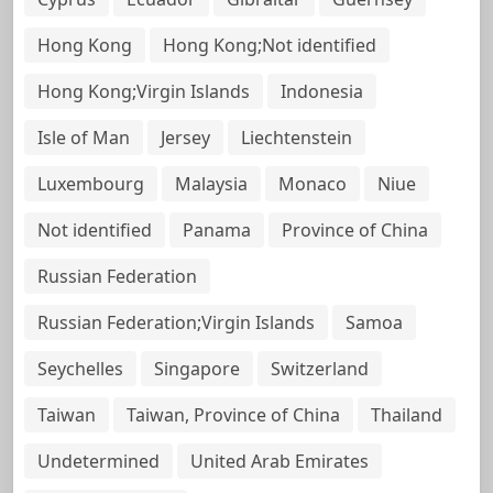
Hong Kong
Hong Kong;Not identified
Hong Kong;Virgin Islands
Indonesia
Isle of Man
Jersey
Liechtenstein
Luxembourg
Malaysia
Monaco
Niue
Not identified
Panama
Province of China
Russian Federation
Russian Federation;Virgin Islands
Samoa
Seychelles
Singapore
Switzerland
Taiwan
Taiwan, Province of China
Thailand
Undetermined
United Arab Emirates