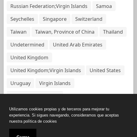
Russian Federation;Virgin Islands
Samoa
Seychelles
Singapore
Switzerland
Taiwan
Taiwan, Province of China
Thailand
Undetermined
United Arab Emirates
United Kingdom
United Kingdom;Virgin Islands
United States
Uruguay
Virgin Islands
Virgin Islands, British
Utilizamos cookies propias y de terceros para mejorar tu
experiencia. Si sigues navegando, consideramos que aceptas
nuestra política de cookies
Copyright © All rights reserved.