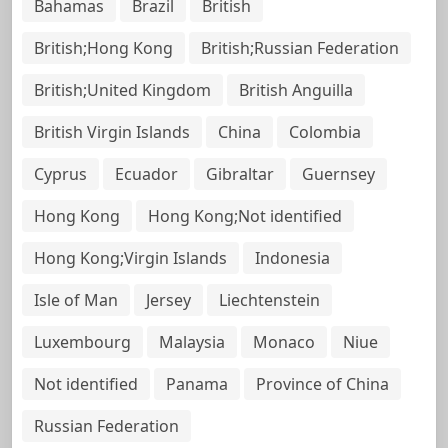
Bahamas
Brazil
British
British;Hong Kong
British;Russian Federation
British;United Kingdom
British Anguilla
British Virgin Islands
China
Colombia
Cyprus
Ecuador
Gibraltar
Guernsey
Hong Kong
Hong Kong;Not identified
Hong Kong;Virgin Islands
Indonesia
Isle of Man
Jersey
Liechtenstein
Luxembourg
Malaysia
Monaco
Niue
Not identified
Panama
Province of China
Russian Federation