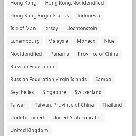
Hong Kong
Hong Kong;Not identified
Hong Kong;Virgin Islands
Indonesia
Isle of Man
Jersey
Liechtenstein
Luxembourg
Malaysia
Monaco
Niue
Not identified
Panama
Province of China
Russian Federation
Russian Federation;Virgin Islands
Samoa
Seychelles
Singapore
Switzerland
Taiwan
Taiwan, Province of China
Thailand
Undetermined
United Arab Emirates
United Kingdom